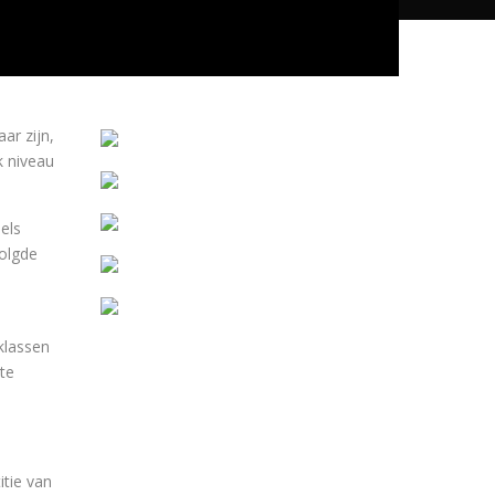
ar zijn,
k niveau
els
olgde
oklassen
te
itie van