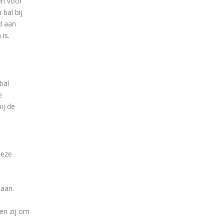
en voor
bal bij
ld aan
is.
bal
e
ij de
deze
taan.
nen zij om