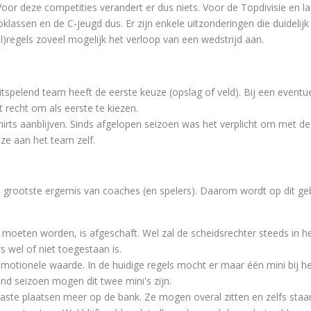
Voor deze competities verandert er dus niets. Voor de Topdivisie en l
oklassen en de C-jeugd dus. Er zijn enkele uitzonderingen die duidelij
)regels zoveel mogelijk het verloop van een wedstrijd aan.
tspelend team heeft de eerste keuze (opslag of veld). Bij een eventu
 recht om als eerste te kiezen.
irts aanblijven. Sinds afgelopen seizoen was het verplicht om met de
uze aan het team zelf.
 grootste ergernis van coaches (en spelers). Daarom wordt op dit ge
 moeten worden, is afgeschaft. Wel zal de scheidsrechter steeds in h
s wel of niet toegestaan is.
romotionele waarde. In de huidige regels mocht er maar één mini bij h
nd seizoen mogen dit twee mini's zijn.
aste plaatsen meer op de bank. Ze mogen overal zitten en zelfs staa