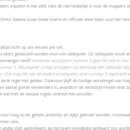
rs inspelen in het veld, mits dit niet hinderlijk is voor de moppers e
Direct daarna staan beide teams én officials weer klaar voor het ver
ltijd recht op zes wissels per set.
e keer) gewisseld worden voor een veldspeler. De veldspeler moet w
 vervangen heeft.
Voorbeeld: wisselspeler nummer 3 gaat het veld in vo
mmer 3. Wisselspeler 3 mag vervolgens (na tenminste één voltooide rally
den. Ook mag één van de andere wisselspelers voor nummer 5 ingebracht 
 deze regel niet gelden. Daarvoor blijft de huidige wisselregel van toe
een aantal goede serveerders is, waardoor de wedstrijd minder leuk 
n wél met de nieuwe regels omtrent het wisselen.
voor mag nu de gehele achterlijn en zijlijn gebruikt worden. Voorwaar
unnen zien.
n ander shirt aantrekken) als het team onvolledig verklaard zou word