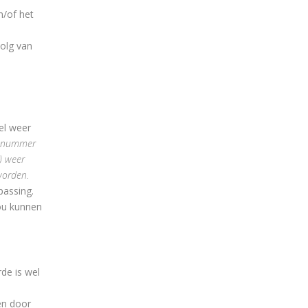
n/of het
volg van
el weer
or nummer
) weer
worden.
passing.
zou kunnen
de is wel
en door