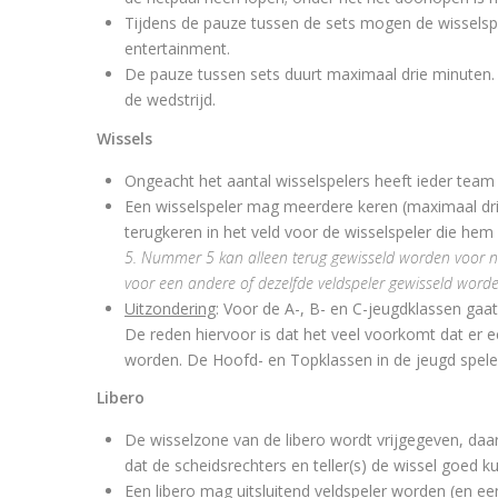
Tijdens de pauze tussen de sets mogen de wisselspele
entertainment.
De pauze tussen sets duurt maximaal drie minuten. 
de wedstrijd.
Wissels
Ongeacht het aantal wisselspelers heeft ieder team a
Een wisselspeler mag meerdere keren (maximaal dri
terugkeren in het veld voor de wisselspeler die hem
5. Nummer 5 kan alleen terug gewisseld worden voor nu
voor een andere of dezelfde veldspeler gewisseld wor
Uitzondering
: Voor de A-, B- en C-jeugdklassen gaat
De reden hiervoor is dat het veel voorkomt dat er 
worden. De Hoofd- en Topklassen in de jeugd spele
Libero
De wisselzone van de libero wordt vrijgegeven, daar
dat de scheidsrechters en teller(s) de wissel goed k
Een libero mag uitsluitend veldspeler worden (en ee