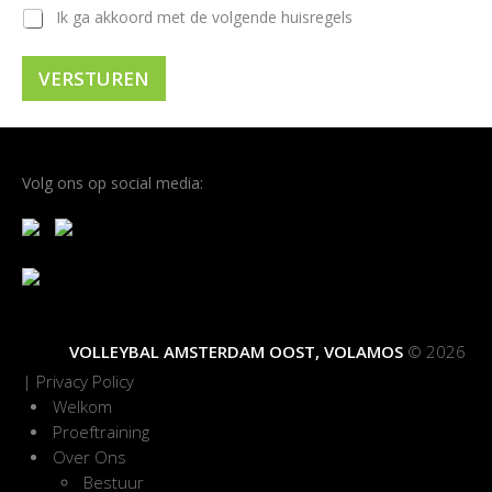
Ik ga akkoord met de volgende huisregels
VERSTUREN
Volg ons op social media:
VOLLEYBAL AMSTERDAM OOST, VOLAMOS
© 2026
|
Privacy Policy
Welkom
Proeftraining
Over Ons
Bestuur