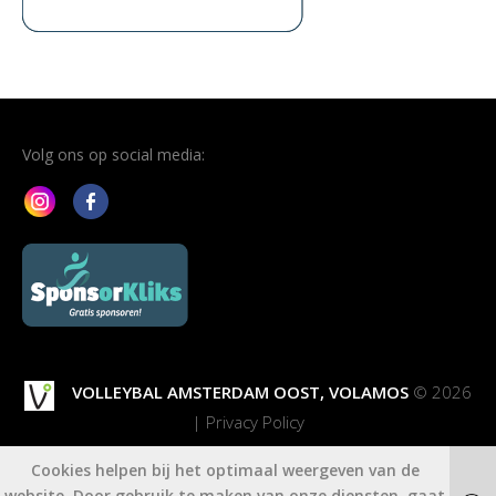
Volg ons op social media:
VOLLEYBAL AMSTERDAM OOST, VOLAMOS
© 2026
|
Privacy Policy
Welkom
Proeftraining
Over Ons
Activiteiten
Cookies helpen bij het optimaal weergeven van de
Sponsorkliks
Nieuws
Competitie
Lid worden
Contact
website. Door gebruik te maken van onze diensten, gaat