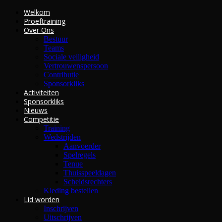
Welkom
Proeftraining
Over Ons
Bestuur
Teams
Sociale veiligheid
Vertrouwenspersoon
Contributie
Sponsorkliks
Activiteiten
Sponsorkliks
Nieuws
Competitie
Training
Wedstrijden
Aanvoerder
Spelregels
Tenue
Thuisspeeldagen
Scheidsrechters
Kleding bestellen
Lid worden
Inschrijven
Uitschrijven