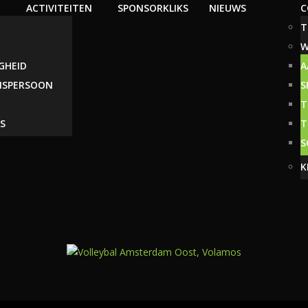
ACTIVITEITEN
SPONSORKLIKS
NIEUWS
C
T
W
IGHEID
A
NSPERSOON
S
T
S
T
S
K