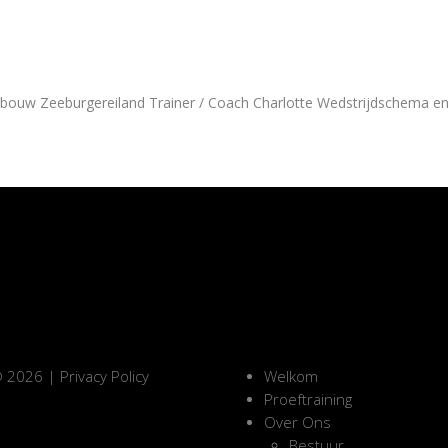
rtgebouw Zeeburgereiland Trainer / Coach Charlotte Wedstrijdschema e
 2026 |
Privacy Policy
Welkom
Proeftraining
Over Ons
Bestuur