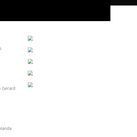
s
h Gerard
olanda