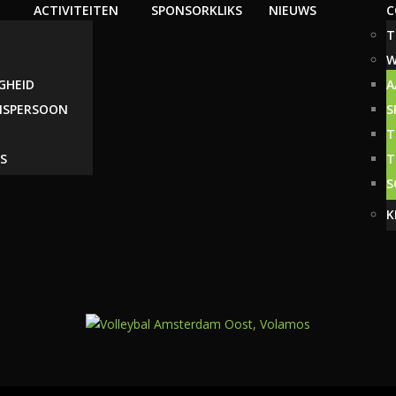
ACTIVITEITEN
SPONSORKLIKS
NIEUWS
C
T
W
IGHEID
A
NSPERSOON
S
T
S
T
S
K